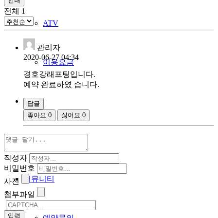
인쇄
전체
1
ATV
관리자
2020-06-27 04:34
이용요금
경호강래프팅입니다.
예약 완료하였 습니다.
숙박
답글
좋아요
0
싫어요
0
패키지
작성자
비밀번호
커뮤니티
사진
첨부파일
예약문의