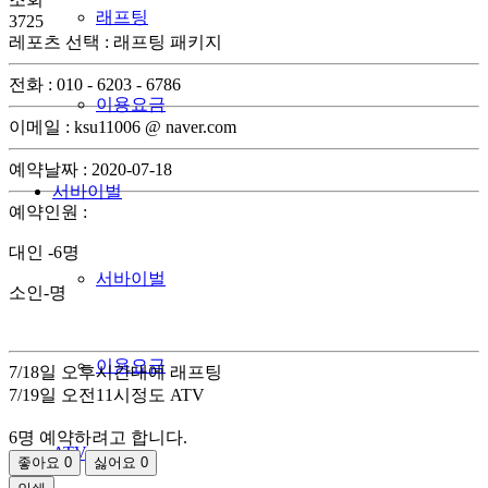
래프팅
3725
레포츠 선택
:
래프팅 패키지
전화 : 010 - 6203 - 6786
이용요금
이메일 : ksu11006 @ naver.com
예약날짜 : 2020-07-18
서바이벌
예약인원 :
대인 -6명
서바이벌
소인-명
이용요금
7/18일 오후시간대에 래프팅
7/19일 오전11시정도 ATV
6명 예약하려고 합니다.
ATV
좋아요
0
싫어요
0