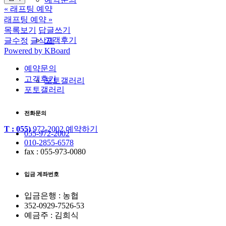
«
래프팅 예약
래프팅 예약
»
목록보기
답글쓰기
고객후기
글수정
글삭제
Powered by KBoard
예약문의
고객후기
포토갤러리
포토갤러리
전화문의
T : 055)
972-2002
예약하기
055-972-2002
010-2855-6578
fax : 055-973-0080
입금 계좌번호
입금은행 : 농협
352-0929-7526-53
예금주 : 김희식