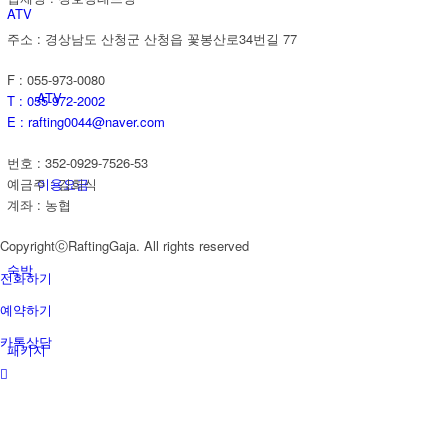
ATV
주소 : 경상남도 산청군 산청읍 꽃봉산로34번길 77
F : 055-973-0080
ATV
T : 055-972-2002
E : rafting0044@naver.com
번호 : 352-0929-7526-53
이용요금
예금주 : 김희식
계좌 : 농협
CopyrightⓒRaftingGaja. All rights reserved
숙박
전화하기
예약하기
카톡상담
패키지
커뮤니티