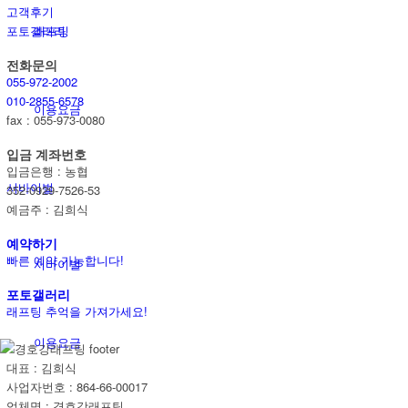
고객후기
래프팅
포토갤러리
전화문의
055-972-2002
010-2855-6578
이용요금
fax : 055-973-0080
입금 계좌번호
입금은행 : 농협
서바이벌
352-0929-7526-53
예금주 : 김희식
예약하기
빠른 예약 가능합니다!
서바이벌
포토갤러리
래프팅 추억을 가져가세요!
이용요금
대표 : 김희식
사업자번호 : 864-66-00017
업체명 : 경호강래프팅