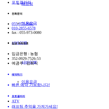
포토갤러리
래프팅
전화문의
이용요금
055-972-2002
010-2855-6578
fax : 055-973-0080
서바이벌
입금 계좌번호
입금은행 : 농협
352-0929-7526-53
서바이벌
예금주 : 김희식
예약하기
이용요금
빠른 예약 가능합니다!
포토갤러리
ATV
래프팅 추억을 가져가세요!