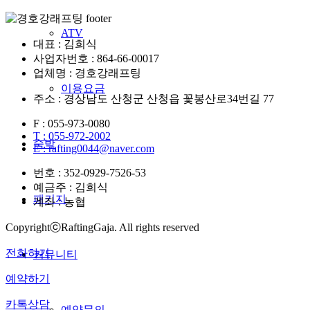
ATV
대표 : 김희식
사업자번호 : 864-66-00017
업체명 : 경호강래프팅
이용요금
주소 : 경상남도 산청군 산청읍 꽃봉산로34번길 77
F : 055-973-0080
T : 055-972-2002
숙박
E : rafting0044@naver.com
번호 : 352-0929-7526-53
예금주 : 김희식
패키지
계좌 : 농협
CopyrightⓒRaftingGaja. All rights reserved
전화하기
커뮤니티
예약하기
카톡상담
예약문의