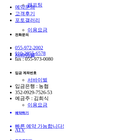
래프팅
예약문의
고객후기
포토갤러리
이용요금
전화문의
055-972-2002
010-2855-6578
서바이벌
fax : 055-973-0080
입금 계좌번호
서바이벌
입금은행 : 농협
352-0929-7526-53
예금주 : 김희식
이용요금
예약하기
빠른 예약 가능합니다!
ATV