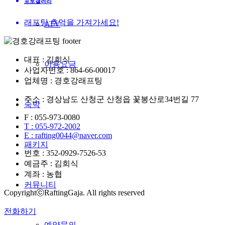
포토갤러리
래프팅 추억을 가져가세요!
ATV
대표 : 김희식
이용요금
사업자번호 : 864-66-00017
업체명 : 경호강래프팅
주소 : 경상남도 산청군 산청읍 꽃봉산로34번길 77
숙박
F : 055-973-0080
T : 055-972-2002
E : rafting0044@naver.com
패키지
번호 : 352-0929-7526-53
예금주 : 김희식
계좌 : 농협
커뮤니티
CopyrightⓒRaftingGaja. All rights reserved
전화하기
예약문의