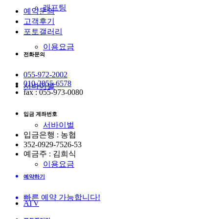
래프팅
예약문의
고객후기
포토갤러리
이용요금
전화문의
055-972-2002
010-2855-6578
서바이벌
fax : 055-973-0080
입금 계좌번호
서바이벌
입금은행 : 농협
352-0929-7526-53
예금주 : 김희식
이용요금
예약하기
빠른 예약 가능합니다!
ATV