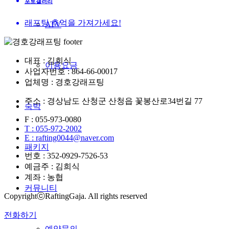
포토갤러리
래프팅 추억을 가져가세요!
ATV
대표 : 김희식
이용요금
사업자번호 : 864-66-00017
업체명 : 경호강래프팅
주소 : 경상남도 산청군 산청읍 꽃봉산로34번길 77
숙박
F : 055-973-0080
T : 055-972-2002
E : rafting0044@naver.com
패키지
번호 : 352-0929-7526-53
예금주 : 김희식
계좌 : 농협
커뮤니티
CopyrightⓒRaftingGaja. All rights reserved
전화하기
예약문의