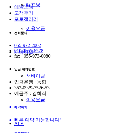
래프팅
예약문의
고객후기
포토갤러리
이용요금
전화문의
055-972-2002
010-2855-6578
서바이벌
fax : 055-973-0080
입금 계좌번호
서바이벌
입금은행 : 농협
352-0929-7526-53
예금주 : 김희식
이용요금
예약하기
빠른 예약 가능합니다!
ATV