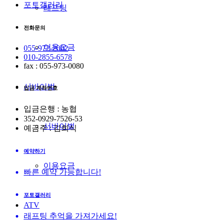
포토갤러리
래프팅
전화문의
이용요금
055-972-2002
010-2855-6578
fax : 055-973-0080
서바이벌
입금 계좌번호
입금은행 : 농협
352-0929-7526-53
서바이벌
예금주 : 김희식
예약하기
이용요금
빠른 예약 가능합니다!
포토갤러리
ATV
래프팅 추억을 가져가세요!