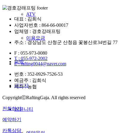
ATV
대표 : 김희식
사업자번호 : 864-66-00017
업체명 : 경호강래프팅
이용요금
주소 : 경상남도 산청군 산청읍 꽃봉산로34번길 77
F : 055-973-0080
T : 055-972-2002
숙박
E : rafting0044@naver.com
번호 : 352-0929-7526-53
예금주 : 김희식
패키지
계좌 : 농협
CopyrightⓒRaftingGaja. All rights reserved
전화하기
커뮤니티
예약하기
카톡상담
예약문의