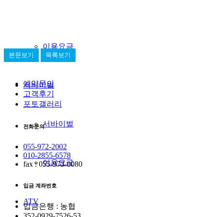
래프팅
이용요금
본문보기
목록보기
예약문의
서바이벌
고객후기
포토갤러리
서바이벌
전화문의
055-972-2002
010-2855-6578
이용요금
fax : 055-973-0080
입금 계좌번호
ATV
입금은행 : 농협
352-0929-7526-53