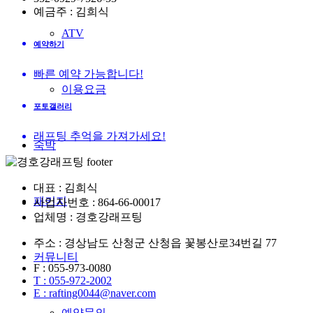
예금주 : 김희식
ATV
예약하기
빠른 예약 가능합니다!
이용요금
포토갤러리
래프팅 추억을 가져가세요!
숙박
대표 : 김희식
패키지
사업자번호 : 864-66-00017
업체명 : 경호강래프팅
주소 : 경상남도 산청군 산청읍 꽃봉산로34번길 77
커뮤니티
F : 055-973-0080
T : 055-972-2002
E : rafting0044@naver.com
예약문의